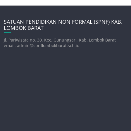
SATUAN PENDIDIKAN NON FORMAL (SPNF) KAB.
LOMBOK BARAT
Jl. Pariwisata no. 30, Kec. Gunungsari, Kab. Lombok Barat
email: admin@spnflombokbarat.sch.id