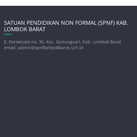
SATUAN PENDIDIKAN NON FORMAL (SPNF) KAB.
LOMBOK BARAT
Jl. Pariwisata no. 30, Kec. Gunungsari, Kab. Lombok Barat
email: admin@spnflombokbarat.sch.id