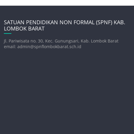
SATUAN PENDIDIKAN NON FORMAL (SPNF) KAB.
LOMBOK BARAT
Jl. Pariwisata no. 30, Kec. Gunungsari, Kab. Lombok Barat
email: admin@spnflombokbarat.sch.id