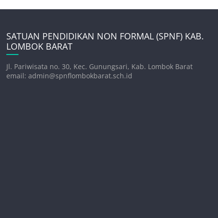
SATUAN PENDIDIKAN NON FORMAL (SPNF) KAB.
LOMBOK BARAT
Jl. Pariwisata no. 30, Kec. Gunungsari, Kab. Lombok Barat
email: admin@spnflombokbarat.sch.id