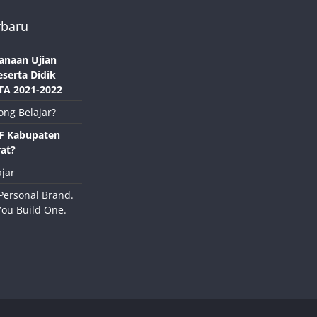
rbaru
anaan Ujian
eserta Didik
TA 2021-2022
ong Belajar?
NF Kabupaten
at?
jar
Personal Brand.
You Build One.