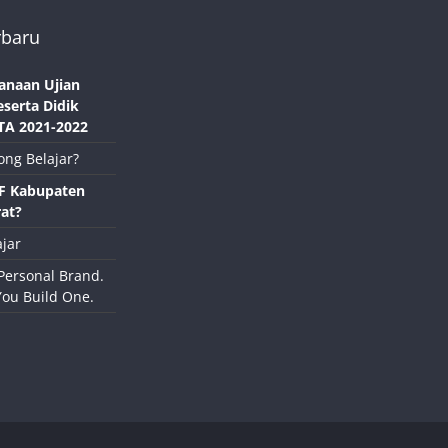
rbaru
anaan Ujian
eserta Didik
TA 2021-2022
ong Belajar?
NF Kabupaten
at?
jar
Personal Brand.
You Build One.