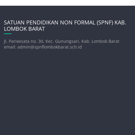
SATUAN PENDIDIKAN NON FORMAL (SPNF) KAB.
LOMBOK BARAT
Jl. Pariwisata no. 30, Kec. Gunungsari, Kab. Lombok Barat
email: admin@spnflombokbarat.sch.id