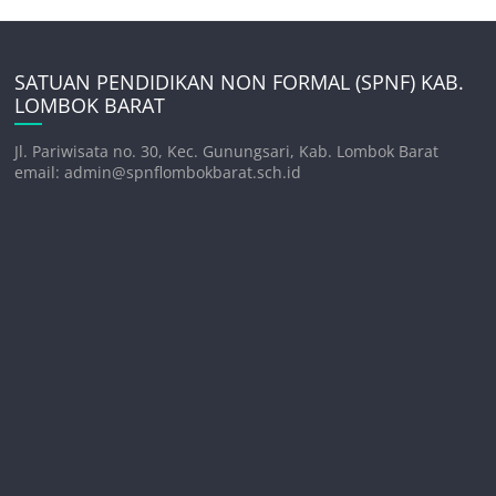
SATUAN PENDIDIKAN NON FORMAL (SPNF) KAB.
LOMBOK BARAT
Jl. Pariwisata no. 30, Kec. Gunungsari, Kab. Lombok Barat
email: admin@spnflombokbarat.sch.id