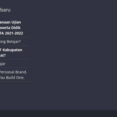
rbaru
anaan Ujian
eserta Didik
TA 2021-2022
ong Belajar?
NF Kabupaten
at?
jar
Personal Brand.
You Build One.