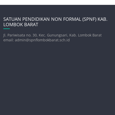
SATUAN PENDIDIKAN NON FORMAL (SPNF) KAB.
LOMBOK BARAT
Jl. Pariwisata no. 30, Kec. Gunungsari, Kab. Lombok Barat
email: admin@spnflombokbarat.sch.id