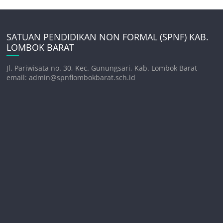
SATUAN PENDIDIKAN NON FORMAL (SPNF) KAB.
LOMBOK BARAT
Jl. Pariwisata no. 30, Kec. Gunungsari, Kab. Lombok Barat
email: admin@spnflombokbarat.sch.id