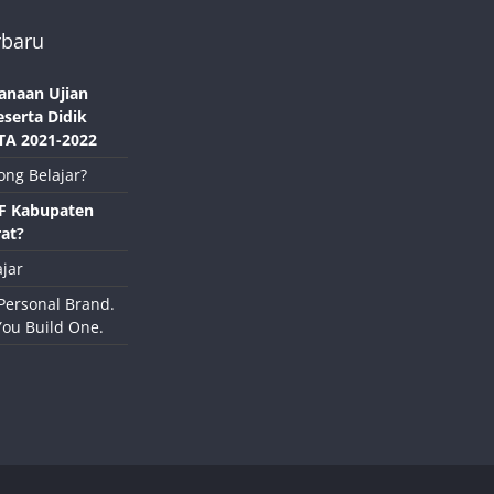
rbaru
anaan Ujian
eserta Didik
TA 2021-2022
ong Belajar?
NF Kabupaten
at?
jar
Personal Brand.
You Build One.