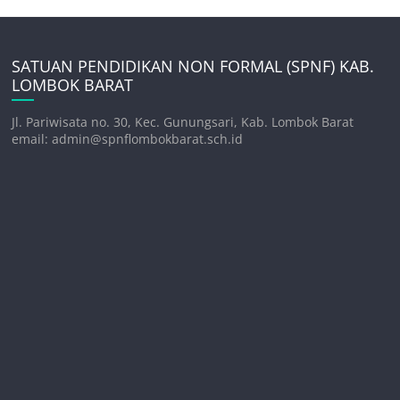
SATUAN PENDIDIKAN NON FORMAL (SPNF) KAB.
LOMBOK BARAT
Jl. Pariwisata no. 30, Kec. Gunungsari, Kab. Lombok Barat
email: admin@spnflombokbarat.sch.id