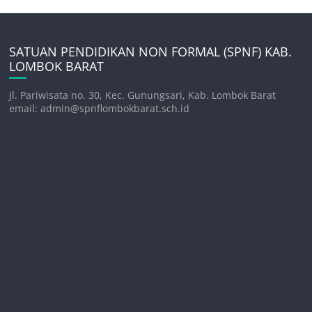
SATUAN PENDIDIKAN NON FORMAL (SPNF) KAB.
LOMBOK BARAT
Jl. Pariwisata no. 30, Kec. Gunungsari, Kab. Lombok Barat
email: admin@spnflombokbarat.sch.id