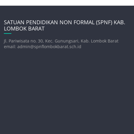
SATUAN PENDIDIKAN NON FORMAL (SPNF) KAB.
LOMBOK BARAT
Jl. Pariwisata no. 30, Kec. Gunungsari, Kab. Lombok Barat
email: admin@spnflombokbarat.sch.id