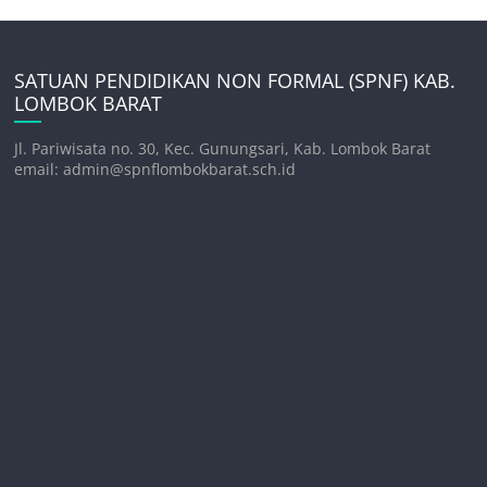
SATUAN PENDIDIKAN NON FORMAL (SPNF) KAB.
LOMBOK BARAT
Jl. Pariwisata no. 30, Kec. Gunungsari, Kab. Lombok Barat
email: admin@spnflombokbarat.sch.id