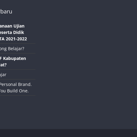
rbaru
anaan Ujian
eserta Didik
TA 2021-2022
ong Belajar?
NF Kabupaten
at?
jar
Personal Brand.
You Build One.