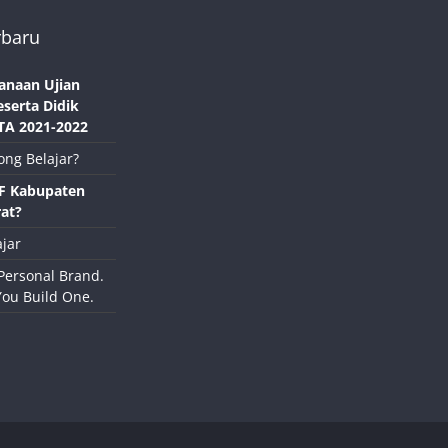
rbaru
anaan Ujian
eserta Didik
TA 2021-2022
ong Belajar?
NF Kabupaten
at?
jar
Personal Brand.
You Build One.