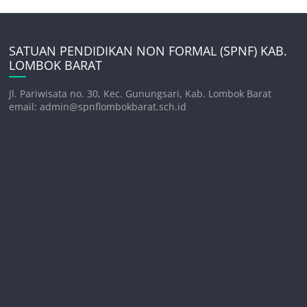
SATUAN PENDIDIKAN NON FORMAL (SPNF) KAB.
LOMBOK BARAT
Jl. Pariwisata no. 30, Kec. Gunungsari, Kab. Lombok Barat
email: admin@spnflombokbarat.sch.id