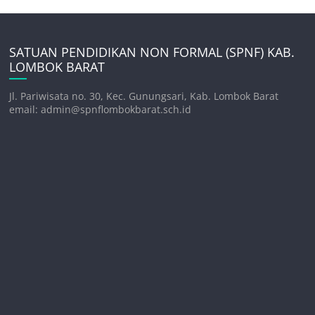
SATUAN PENDIDIKAN NON FORMAL (SPNF) KAB.
LOMBOK BARAT
Jl. Pariwisata no. 30, Kec. Gunungsari, Kab. Lombok Barat
email: admin@spnflombokbarat.sch.id