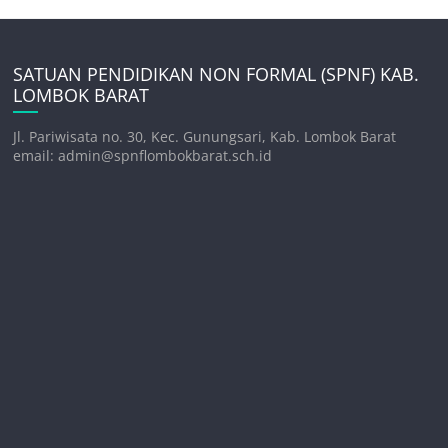
SATUAN PENDIDIKAN NON FORMAL (SPNF) KAB.
LOMBOK BARAT
Jl. Pariwisata no. 30, Kec. Gunungsari, Kab. Lombok Barat
email: admin@spnflombokbarat.sch.id