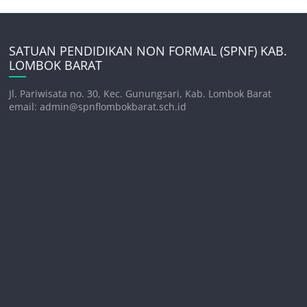
SATUAN PENDIDIKAN NON FORMAL (SPNF) KAB.
LOMBOK BARAT
Jl. Pariwisata no. 30, Kec. Gunungsari, Kab. Lombok Barat
email: admin@spnflombokbarat.sch.id