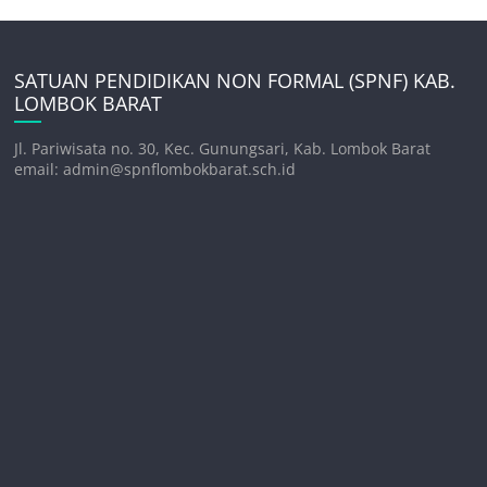
SATUAN PENDIDIKAN NON FORMAL (SPNF) KAB.
LOMBOK BARAT
Jl. Pariwisata no. 30, Kec. Gunungsari, Kab. Lombok Barat
email: admin@spnflombokbarat.sch.id