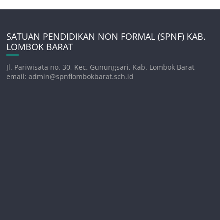
SATUAN PENDIDIKAN NON FORMAL (SPNF) KAB.
LOMBOK BARAT
Jl. Pariwisata no. 30, Kec. Gunungsari, Kab. Lombok Barat
email: admin@spnflombokbarat.sch.id