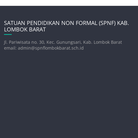
SATUAN PENDIDIKAN NON FORMAL (SPNF) KAB.
LOMBOK BARAT
Jl. Pariwisata no. 30, Kec. Gunungsari, Kab. Lombok Barat
email: admin@spnflombokbarat.sch.id