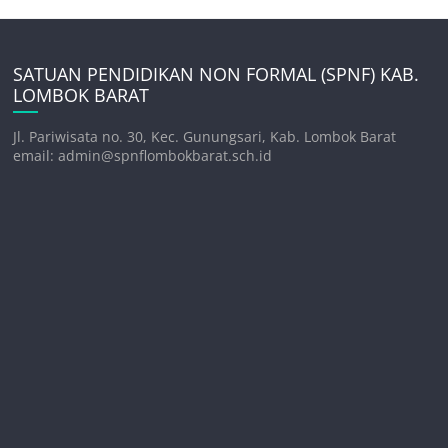
SATUAN PENDIDIKAN NON FORMAL (SPNF) KAB.
LOMBOK BARAT
Jl. Pariwisata no. 30, Kec. Gunungsari, Kab. Lombok Barat
email: admin@spnflombokbarat.sch.id