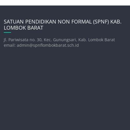
SATUAN PENDIDIKAN NON FORMAL (SPNF) KAB.
LOMBOK BARAT
Jl. Pariwisata no. 30, Kec. Gunungsari, Kab. Lombok Barat
email: admin@spnflombokbarat.sch.id