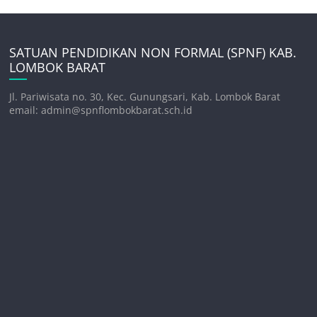
SATUAN PENDIDIKAN NON FORMAL (SPNF) KAB.
LOMBOK BARAT
Jl. Pariwisata no. 30, Kec. Gunungsari, Kab. Lombok Barat
email: admin@spnflombokbarat.sch.id