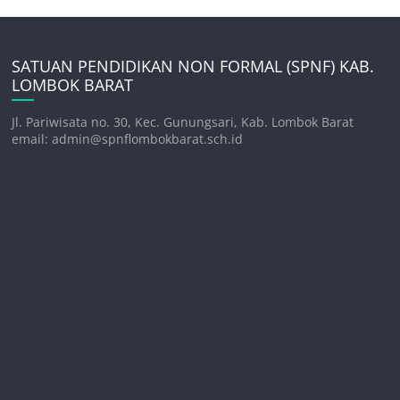
SATUAN PENDIDIKAN NON FORMAL (SPNF) KAB.
LOMBOK BARAT
Jl. Pariwisata no. 30, Kec. Gunungsari, Kab. Lombok Barat
email: admin@spnflombokbarat.sch.id