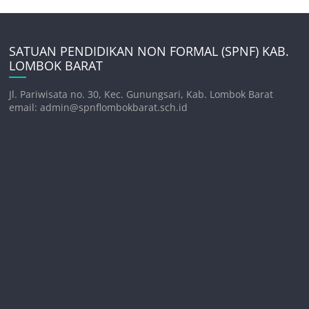
SATUAN PENDIDIKAN NON FORMAL (SPNF) KAB.
LOMBOK BARAT
Jl. Pariwisata no. 30, Kec. Gunungsari, Kab. Lombok Barat
email: admin@spnflombokbarat.sch.id