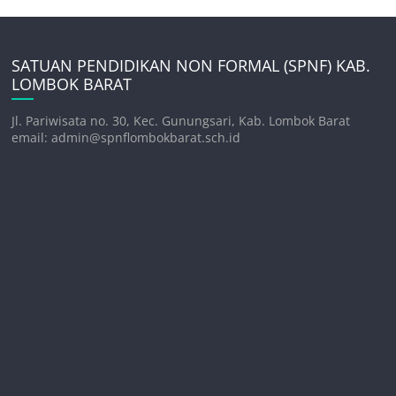
SATUAN PENDIDIKAN NON FORMAL (SPNF) KAB.
LOMBOK BARAT
Jl. Pariwisata no. 30, Kec. Gunungsari, Kab. Lombok Barat
email: admin@spnflombokbarat.sch.id