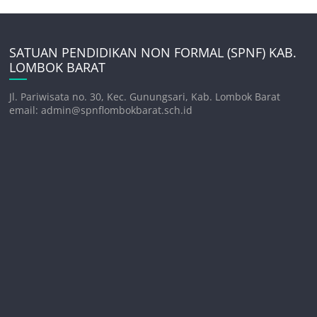
SATUAN PENDIDIKAN NON FORMAL (SPNF) KAB.
LOMBOK BARAT
Jl. Pariwisata no. 30, Kec. Gunungsari, Kab. Lombok Barat
email: admin@spnflombokbarat.sch.id