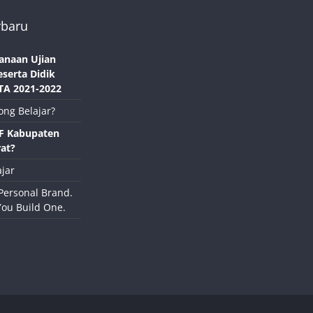
rbaru
anaan Ujian
eserta Didik
TA 2021-2022
ong Belajar?
NF Kabupaten
at?
jar
Personal Brand.
You Build One.