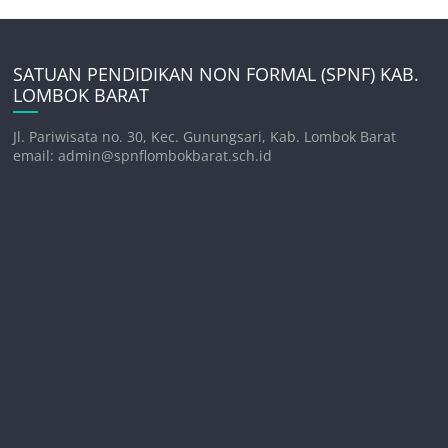
SATUAN PENDIDIKAN NON FORMAL (SPNF) KAB.
LOMBOK BARAT
Jl. Pariwisata no. 30, Kec. Gunungsari, Kab. Lombok Barat
email: admin@spnflombokbarat.sch.id