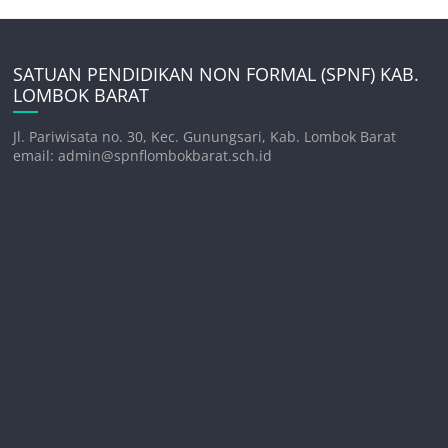
SATUAN PENDIDIKAN NON FORMAL (SPNF) KAB.
LOMBOK BARAT
Jl. Pariwisata no. 30, Kec. Gunungsari, Kab. Lombok Barat
email: admin@spnflombokbarat.sch.id