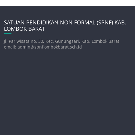
SATUAN PENDIDIKAN NON FORMAL (SPNF) KAB.
LOMBOK BARAT
Jl. Pariwisata no. 30, Kec. Gunungsari, Kab. Lombok Barat
email: admin@spnflombokbarat.sch.id