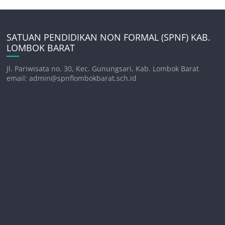
SATUAN PENDIDIKAN NON FORMAL (SPNF) KAB.
LOMBOK BARAT
Jl. Pariwisata no. 30, Kec. Gunungsari, Kab. Lombok Barat
email: admin@spnflombokbarat.sch.id