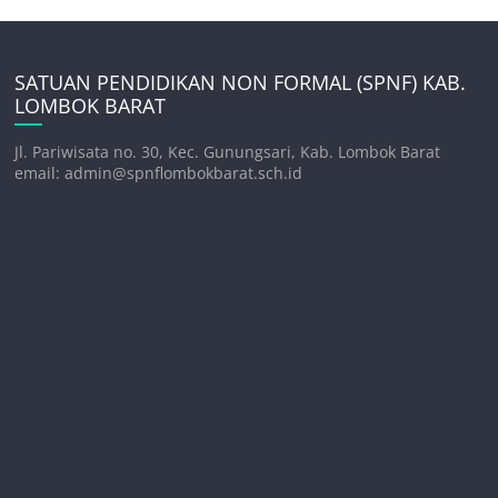
SATUAN PENDIDIKAN NON FORMAL (SPNF) KAB.
LOMBOK BARAT
Jl. Pariwisata no. 30, Kec. Gunungsari, Kab. Lombok Barat
email: admin@spnflombokbarat.sch.id