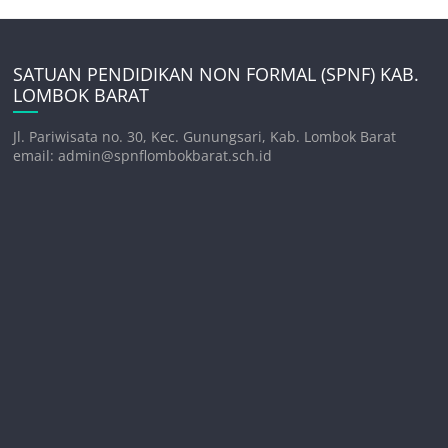
SATUAN PENDIDIKAN NON FORMAL (SPNF) KAB.
LOMBOK BARAT
Jl. Pariwisata no. 30, Kec. Gunungsari, Kab. Lombok Barat
email: admin@spnflombokbarat.sch.id