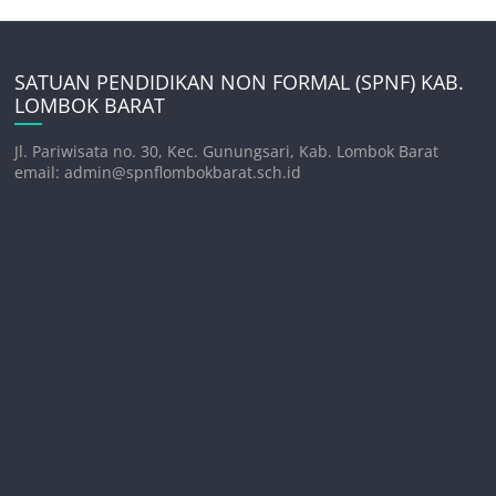
SATUAN PENDIDIKAN NON FORMAL (SPNF) KAB.
LOMBOK BARAT
Jl. Pariwisata no. 30, Kec. Gunungsari, Kab. Lombok Barat
email: admin@spnflombokbarat.sch.id