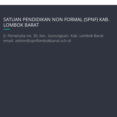
SATUAN PENDIDIKAN NON FORMAL (SPNF) KAB.
LOMBOK BARAT
Jl. Pariwisata no. 30, Kec. Gunungsari, Kab. Lombok Barat
email: admin@spnflombokbarat.sch.id