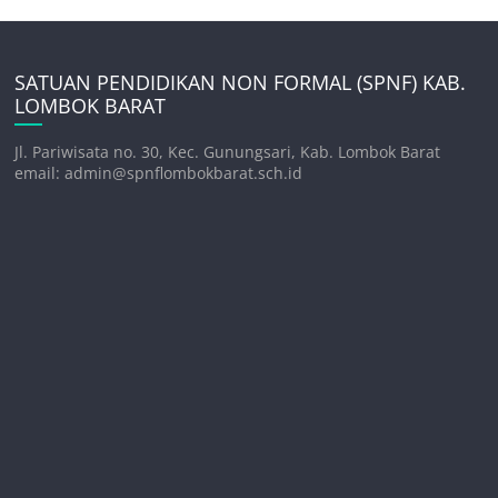
SATUAN PENDIDIKAN NON FORMAL (SPNF) KAB.
LOMBOK BARAT
Jl. Pariwisata no. 30, Kec. Gunungsari, Kab. Lombok Barat
email: admin@spnflombokbarat.sch.id