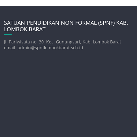
SATUAN PENDIDIKAN NON FORMAL (SPNF) KAB.
LOMBOK BARAT
Jl. Pariwisata no. 30, Kec. Gunungsari, Kab. Lombok Barat
email: admin@spnflombokbarat.sch.id