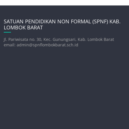
SATUAN PENDIDIKAN NON FORMAL (SPNF) KAB.
LOMBOK BARAT
Jl. Pariwisata no. 30, Kec. Gunungsari, Kab. Lombok Barat
email: admin@spnflombokbarat.sch.id