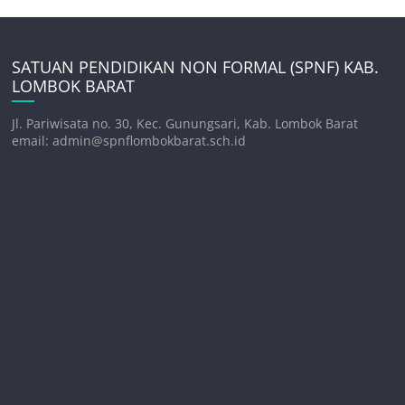
SATUAN PENDIDIKAN NON FORMAL (SPNF) KAB.
LOMBOK BARAT
Jl. Pariwisata no. 30, Kec. Gunungsari, Kab. Lombok Barat
email: admin@spnflombokbarat.sch.id