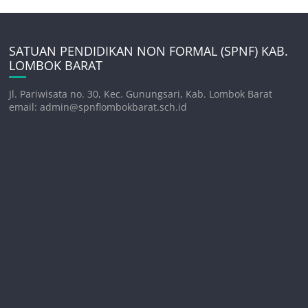
SATUAN PENDIDIKAN NON FORMAL (SPNF) KAB.
LOMBOK BARAT
Jl. Pariwisata no. 30, Kec. Gunungsari, Kab. Lombok Barat
email: admin@spnflombokbarat.sch.id