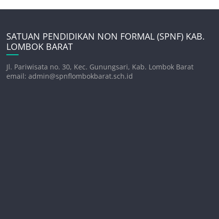
SATUAN PENDIDIKAN NON FORMAL (SPNF) KAB.
LOMBOK BARAT
Jl. Pariwisata no. 30, Kec. Gunungsari, Kab. Lombok Barat
email: admin@spnflombokbarat.sch.id