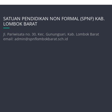
SATUAN PENDIDIKAN NON FORMAL (SPNF) KAB.
LOMBOK BARAT
Jl. Pariwisata no. 30, Kec. Gunungsari, Kab. Lombok Barat
email: admin@spnflombokbarat.sch.id