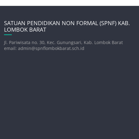
SATUAN PENDIDIKAN NON FORMAL (SPNF) KAB.
LOMBOK BARAT
Jl. Pariwisata no. 30, Kec. Gunungsari, Kab. Lombok Barat
email: admin@spnflombokbarat.sch.id