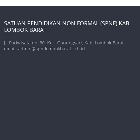
SATUAN PENDIDIKAN NON FORMAL (SPNF) KAB.
LOMBOK BARAT
Jl. Pariwisata no. 30, Kec. Gunungsari, Kab. Lombok Barat
email: admin@spnflombokbarat.sch.id